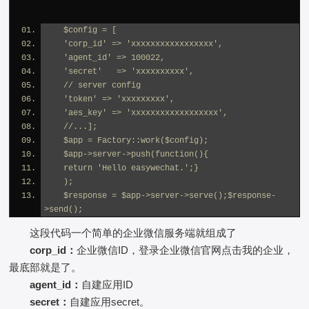
    $config = [
    'corp_id' => 'xxxxxxxxxxxxxxxxx',
    'agent_id' => 100022,
    'secret'   => 'xxxxxxxxxx',
    // server config
    'token' => 'xxxxxxxxx',
    'aes_key' => 'xxxxxxxxxxxxxxxxxx',
    //...];
    $app = Factory::work($config);
    $app->server->push(function(){
    return 'Hello easywechat.';}
    );
    $response = $app->server->serve();$response-
>send();
这段代码一个简单的企业微信服务端就组成了
corp_id：
企业微信ID，登录企业微信官网点击我的企业，
最底部就是了。
agent_id：
自建应用ID
secret：
自建应用secret。