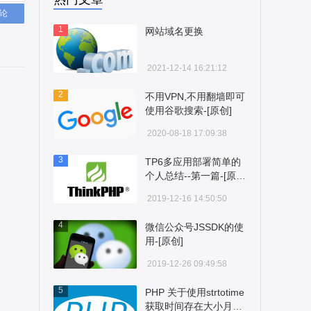
论
1
网站域名更换
2021-12-14 16:21:12
2
不用VPN,不用翻墙即可
使用谷歌搜索-[原创]
2020-08-18 17:09:38
3
TP6多应用部署简单的
个人总结--第一篇-[原
创]
2019-12-16 14:50:50
4
微信公众号JSSDK的使
用-[原创]
2019-12-26 09:49:58
5
PHP 关于使用strtotime
获取时间存在大小月问