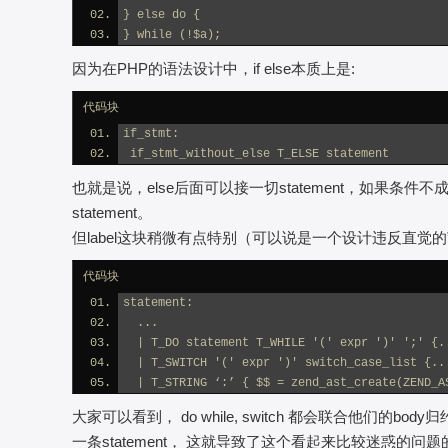
} else do {
} while (!$a);
因为在PHP的语法设计中，if else本质上是:
代码块
if_stmt:
 if_stmt_without_else T_ELSE statement
也就是说，else后面可以接一切statement，如果条件不成立，
statement。
但label这块稍微有点特别（可以说是一个设计违反直觉的”缺陷”吧), 
代码块
statement:
  ...
  | T_DO statement T_WHILE '(' expr ')' ';' {.
  | T_SWITCH '(' expr ')' switch_case_list {..
  | T_STRING ‘:’ { $$ = zend_ast_create(ZEND_A
大家可以看到， do while, switch 都会联合他们的body
一条statement， 这就导致了这个看起来比较迷惑的问