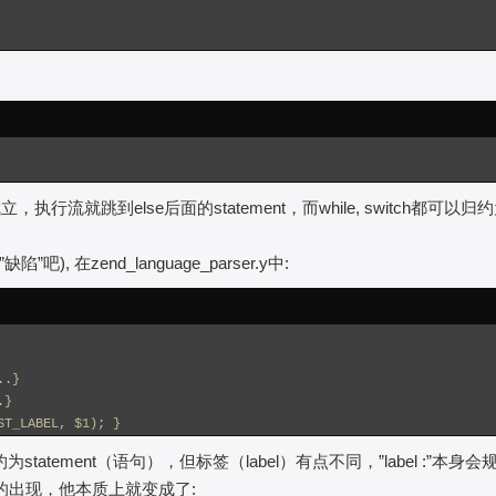
执行流就跳到else后面的statement，而while, switch都可以归
在zend_language_parser.y中:
..}
.}
ST_LABEL, $1); }
归约为statement（语句），但标签（label）有点不同，”label :”本身
题的出现，他本质上就变成了: