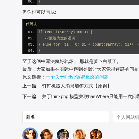
}
但你也可以写成:
代码块
if (count($array) == 0) {
   //数组为空的逻辑
} else for ($i = 0; $i < count($array); $i++) 
}
至于这俩中写法孰好孰坏， 那就是萝卜白菜了。
最后，大家如果在实际中遇到类似让大家觉得迷惑的问题
原文链接：
一个关于if else容易迷惑的问题
上一篇:
钉钉机器人消息加签方式【原创】
下一篇:
关于thinkphp 模型关联hasWhere只能用一次问题