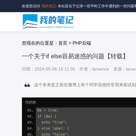
欢迎您访问
我的笔记
本站旨在于记录一些平时工作中遇到的一些问题
您现在的位置是：首页 > PHP后端
一个关于if else容易迷惑的问题【转载】
日期：2024-05-06 15:11:01
作者：laruence
来源：larue
这个本来是之前在微博上有个同学说他经常用来面试别
代码块
$a = true;
if ($a) {
  echo "true";
} else label: {
  echo "false";