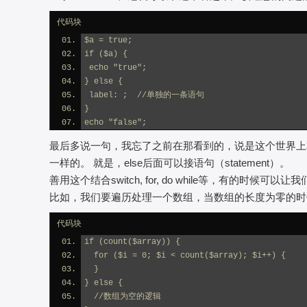
代码块
$a = true;
if ($a) {
 echo "true";
} else {
 label: ;  //单独的一条语句
}
echo "false";
最后多说一句，我忘了之前在那看到的，说是这个世界上本无else
一样的。 就是，else后面可以接语句（statement）。
善用这个结合switch, for, do while等，有的时候可
比如，我们要遍历处理一个数组，当数组的长度为零的时
代码块
if (count($array)) {
  for ($i = 0; $i < count($array); $i++) {
  }
} else {
  //数组为空的逻辑