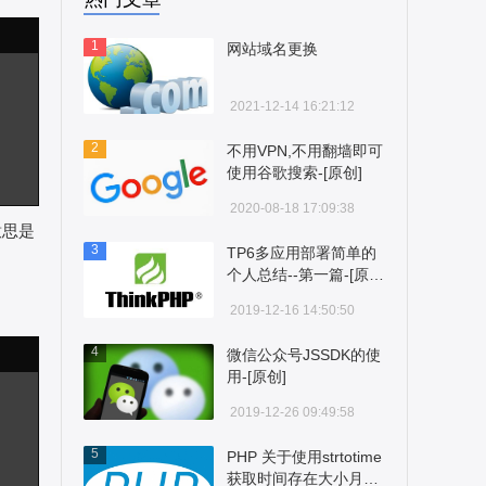
1
网站域名更换
2021-12-14 16:21:12
2
不用VPN,不用翻墙即可
使用谷歌搜索-[原创]
2020-08-18 17:09:38
意思是
3
TP6多应用部署简单的
个人总结--第一篇-[原
创]
2019-12-16 14:50:50
4
微信公众号JSSDK的使
用-[原创]
2019-12-26 09:49:58
5
PHP 关于使用strtotime
获取时间存在大小月问