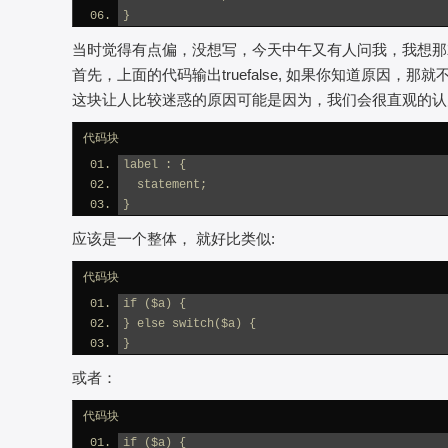
}
当时觉得有点偏，没想写，今天中午又有人问我，我想那
首先，上面的代码输出truefalse, 如果你知道原因，
这块让人比较迷惑的原因可能是因为，我们会很直观的认
代码块
label : {
  statement;
}
应该是一个整体， 就好比类似:
代码块
if ($a) {
} else switch($a) {
}
或者：
代码块
if ($a) {