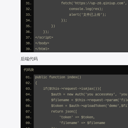
             fetch('https://up-z0.qiniup.com',
                 console.log(res);
                 alert('文件已上传');
             });
        })
    });
</script>
</body>
</html>
后端代码
代码块
public function index()
{
    if($this->request->isAjax()){
        $auth = new Auth('you accessKey', 'you
        $filename = $this->request->p
        $token = $auth->uploadToken('de
        return json([
            'token' => $token,
            'filename' => $filename