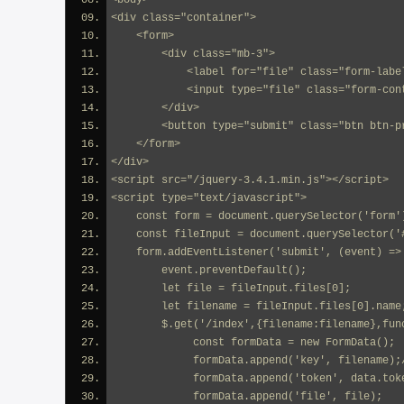
<body>
<div class="container">
    <form>
        <div class="mb-3">
            <label for="file" class="form-la
            <input type="file" class="form-con
        </div>
        <button type="submit" class="btn btn-
    </form>
</div>
<script src="/jquery-3.4.1.min.js"></script>
<script type="text/javascript">
    const form = document.querySelector('form'
    const fileInput = document.querySelector('
    form.addEventListener('submit', (event) =>
        event.preventDefault();
        let file = fileInput.files[0];
        let filename = fileInput.files[0].n
        $.get('/index',{filename:filename},fun
             const formData = new FormData();
             formData.append('key', f
             formData.append('token', data.tok
             formData.append('file', file);