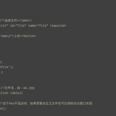
bel">选择文件</label>
trol" id="file" name="file" required>
primary">上传</button>
);
#file');
 {
ame;//文件名，如：aa.jpg
ction (data){
ilename);//这个key不是必传。如果需要自定义文件名可以借助后台接口实现
en);