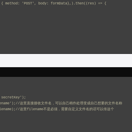
 { method: 'POST', body: formData},).then((res) => {
 secretKey');
aram('filename');//这里直接接收文件名，可以自己稍作处理变成自己想要的文件名称
mo',$filename);//这里filename不是必须，需要自定义文件名的话可以传这个