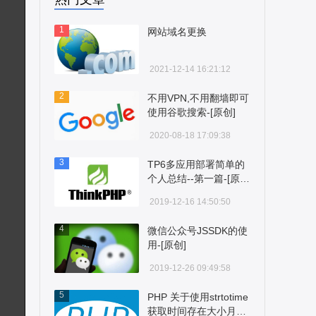
1
网站域名更换
2021-12-14 16:21:12
2
不用VPN,不用翻墙即可
使用谷歌搜索-[原创]
2020-08-18 17:09:38
3
TP6多应用部署简单的
个人总结--第一篇-[原
创]
2019-12-16 14:50:50
4
微信公众号JSSDK的使
用-[原创]
2019-12-26 09:49:58
5
PHP 关于使用strtotime
获取时间存在大小月问