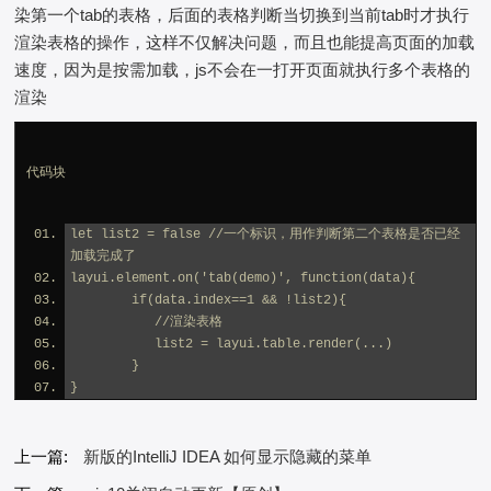
染第一个tab的表格，后面的表格判断当切换到当前tab时才执行
渲染表格的操作，这样不仅解决问题，而且也能提高页面的加载
速度，因为是按需加载，js不会在一打开页面就执行多个表格的
渲染
代码块
let list2 = false //一个标识，用作判断第二个表格是否已经
加载完成了
layui.element.on('tab(demo)', function(data){
        if(data.index==1 && !list2){
           //渲染表格
           list2 = layui.table.render(...)
        }
}
上一篇:
新版的IntelliJ IDEA 如何显示隐藏的菜单