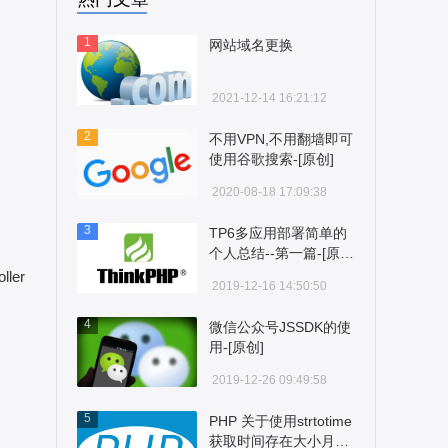
1
网站域名更换
2021-12-14 16:21:12
2
不用VPN,不用翻墙即可
使用谷歌搜索-[原创]
2020-08-18 17:09:38
3
TP6多应用部署简单的
个人总结--第一篇-[原
创]
ler
2019-12-16 14:50:50
4
微信公众号JSSDK的使
用-[原创]
2019-12-26 09:49:58
5
PHP 关于使用strtotime
获取时间存在大小月问