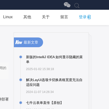
Linux
其他
关于
留言
登录
最新文章
新版的IntelliJ IDEA 如何显示隐藏的菜
单
用的
2025-01-02 15:38:18
解决LayUi选项卡切换表格宽度无法自
适应问题
2024-11-07 14:26:34
种部署
七牛云表单直传【原创】