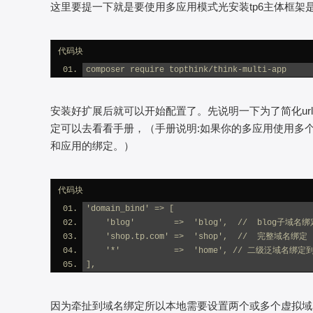
这里要提一下就是要使用多应用模式光安装tp6主体框架
代码块
composer require topthink/think-multi-app
安装好扩展后就可以开始配置了。先说明一下为了简化u
定可以去看看手册，（手册说明:如果你的多应用使用多个子域
和应用的绑定。）
代码块
'domain_bind' => [
    'blog'        =>  'blog',  //  blog子域
    'shop.tp.com' =>  'shop',  //  完整域名绑定
    '*'           =>  'home', // 二级泛域名绑定
],
因为牵扯到域名绑定所以本地需要设置两个或多个虚拟域