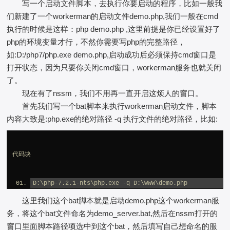
写一个启动文件脚本，去执行你要启动的程序，比如一般我
们新建了一个workerman的启动文件demo.php,我们一般在cmd
执行的时候是这样：php demo.php ,这里前提是你已经设置好了
php的环境变量才行，不然你需要写php的完整路径，
如:D:/php7/php.exe demo.php,启动成功后必须保持cmd窗口是
打开状态，因为只要你关闭cmd窗口，workerman服务也就关闭
了。
现在有了nssm，我们不用再一直开启这烦人的窗口。
首先我们写一个bat脚本来执行workerman启动文件，脚本
内容大致是:php.exe的绝对路径 -q 执行文件的绝对路径，比如:
代码块
D:\php-7.2.1-nts\php.exe -q D:\WWW\demo.php
这里我们这个bat脚本就是启动demo.php这个workerman服
务，将这个bat文件命名为demo_server.bat,然后在nssm打开的
窗口里面脚本路径项选中到这个bat，然后填写自己想命名的服