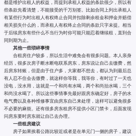
都是维护出租人的权益，而提到承租人权益的条款很少，所以有
些条款先看清楚，不能接受的千万别签。比如合同上列出承租人
有某些行为时出租人有权终止合同并扣除剩余租金和押金并赔偿
相关损失什么的，而承租人有权终止合同的条款只字未提。相当
于后续房东有些什么不当行为时你可能只能忍着继续租，直到合
同到期为止。
其他一些琐碎事情
合租房住户较多，所以生活中难免会有很多问题。本人亲身
经历，很多次房子断水断电联系房东，房东说让自己去缴费，然
后房东转账，但是由于住户多，大家都不想去，都认为到最后总
有人忍不住会去缴费，就这样你等我，我等你，有时过了一天也
没电，没水用，这就是一个和尚有水喝，两个和尚抬水喝，三个
和尚没水喝了。所以这些事情事先最好跟房东确定好，房子的水
电气费以及各种维修事宜由房东自己来处理，这样可以避免很多
不必要的麻烦。还有很多房东租房不提供小区门禁卡，后面发现
问房东要时房东就让自己去办理。
一些租房建议
房子如果挨着公路比较近或者是在单元门一侧的房子，建议