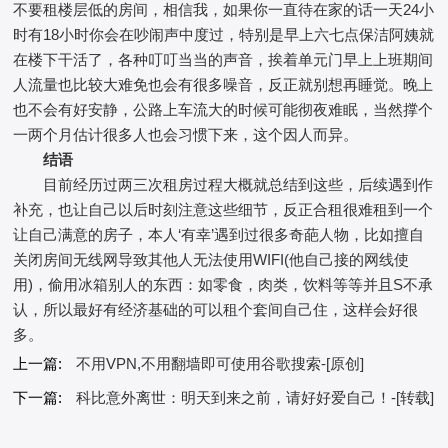
不要租楼层低的房间，相信我，如果你一直待在家的话一天24小
时有18小时你会在吵闹声中度过，特别是早上六七点保洁阿姨就
在楼下干活了，各种叮叮当当的声音，挨着单元门早上上班期间
人流量也比较大难免也会有很多噪音，反正就别想再睡觉。晚上
也不会有好安静，公路上车流大的时候可能彻夜难眠，当然撑个
一两个月估计很多人也会习惯下来，这个因人而异。
结语
目前经历过两三次租房过程大概就总结到这些，后续遇到作
补充，也让自己以后时刻注意这些细节，反正合租很难租到一个
让自己满意的房子，本人‘有幸’遇到过很多奇葩人物，比如擅自
关闭房间无线网导致其他人无法使用WIFI(他自己接的网线使
用)，偷用冰箱别人的东西：如零食，肉类，饮料等等并且S不承
认，所以最好有经济基础的可以租个套间自己住，这样会好很
多。
上一篇:
不用VPN,不用翻墙即可使用谷歌搜索-[原创]
下一篇:
科比意外离世：明天到来之前，请好好爱自己！-[转载]