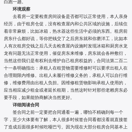
白跑一趟。
环境观察
去看房一定要检查房间设备是否都可以正常使用，本人亲身
经历，由于租房仓促，没有检查屋内和公共区域的设施，后续住
着非常麻烦，比如冰箱，热水器这些生活中必须的东西。租房前
房东什么都好说，等你把钱交了之后房东就和你磨洋工，比如本
人有次租房交钱之后几天去检查屋内设施时发现冰箱和厨房水龙
龙有问题无法正常使用，催促房东来维修，房东就会各种敷衍，
当然这些我们是有权利去维护自己租房权益的，合同法第二百二
十一条明确指出：承租人在租赁物需要维修时可以要求出租人在
合理期限内维修。出租人未履行维修义务的，承租人可以自行维
修，维修费用由出租人负担。因维修租赁物影响承租人使用的，
应当相应减少租金或者延长租期，当然这时针对那些老赖房东必
要手段，如果能协商解决当然更好。
详细阅读合同
签合同之前一定要把合同通看一遍，哪怕不精确到每一个
字，至少大体要有了解，本人很多时候签合同看都没看就直接签
了造成后面很多时候吃哑巴亏。因为现在大部分租房合同基本上